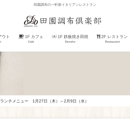
田園調布の一軒家イタリアンレストラン
アウト
1F カフェ
1F 鉄板焼き田焼
2F レストラン
t
Cafe
Densho
Restaurant
ランチメニュー 1月27日（木）～2月9日（水）