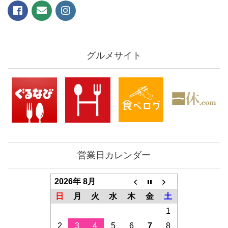
グルメサイト
営業日カレンダー
2026年 8月
日
月
火
水
木
金
土
1
2
3
4
5
6
7
8