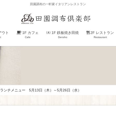
田園調布の一軒家イタリアンレストラン
アウト
1F カフェ
1F 鉄板焼き田焼
2F レストラン
t
Cafe
Densho
Restaurant
ランチメニュー 5月13日（木）～5月26日（水）