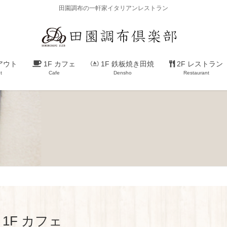
田園調布の一軒家イタリアンレストラン
アウト
1F カフェ
1F 鉄板焼き田焼
2F レストラン
t
Cafe
Densho
Restaurant
1F カフェ