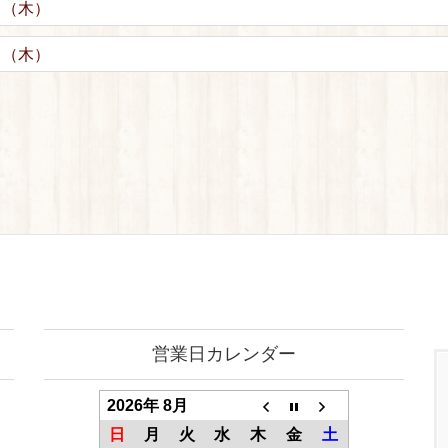
日（木）
日（木）
営業日カレンダー
2026年 8月
日
月
火
水
木
金
土