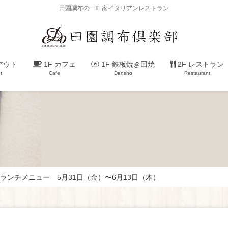
田園調布の一軒家イタリアンレストラン
アウト
1F カフェ
1F 鉄板焼き田焼
2F レストラン
t
Cafe
Densho
Restaurant
ランチメニュー 5月31日（金）〜6月13日（木）