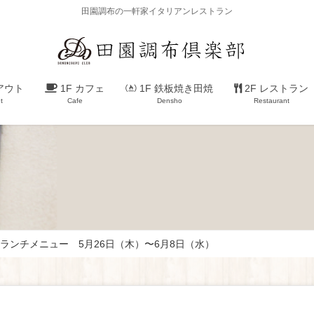
田園調布の一軒家イタリアンレストラン
アウト
1F カフェ
1F 鉄板焼き田焼
2F レストラン
t
Cafe
Densho
Restaurant
ランチメニュー 5月26日（木）〜6月8日（水）