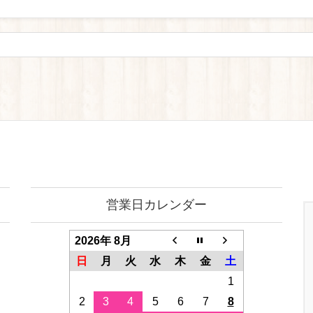
営業日カレンダー
2026年 8月
日
月
火
水
木
金
土
1
2
3
4
5
6
7
8