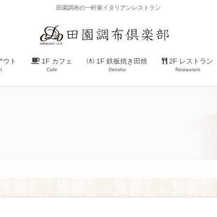
田園調布の一軒家イタリアンレストラン
アウト
1F カフェ
1F 鉄板焼き田焼
2F レストラン
t
Cafe
Densho
Restaurant