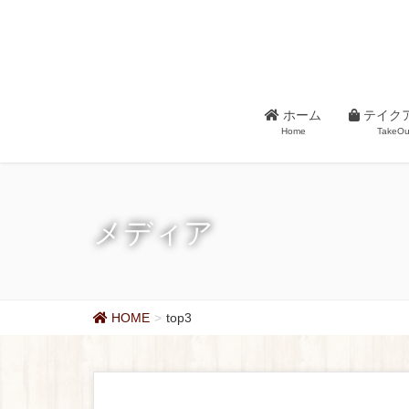
ホーム
テイク
Home
TakeOu
メディア
HOME
top3