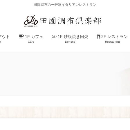
田園調布の一軒家イタリアンレストラン
アウト
1F カフェ
1F 鉄板焼き田焼
2F レストラン
t
Cafe
Densho
Restaurant