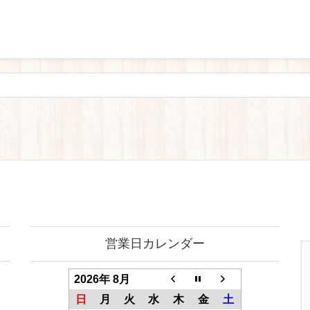
営業日カレンダー
2026年 8月
日
月
火
水
木
金
土