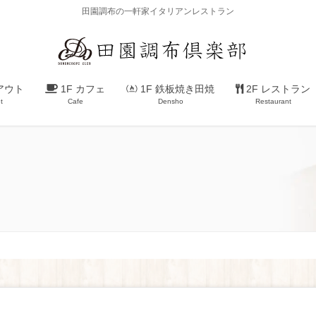
田園調布の一軒家イタリアンレストラン
アウト
1F カフェ
1F 鉄板焼き田焼
2F レストラン
t
Cafe
Densho
Restaurant