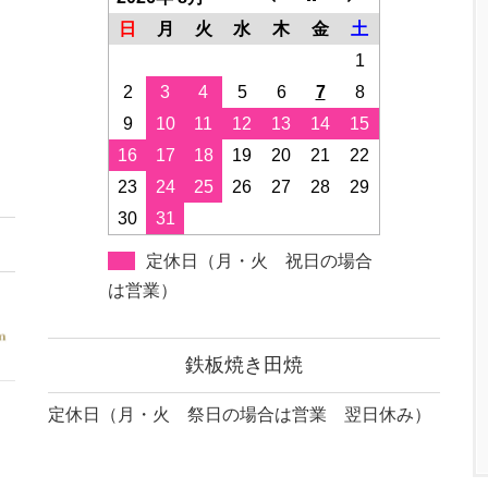
日
月
火
水
木
金
土
1
2
3
4
5
6
7
8
9
10
11
12
13
14
15
16
17
18
19
20
21
22
23
24
25
26
27
28
29
30
31
定休日（月・火 祝日の場合
は営業）
鉄板焼き田焼
定休日（月・火 祭日の場合は営業 翌日休み）