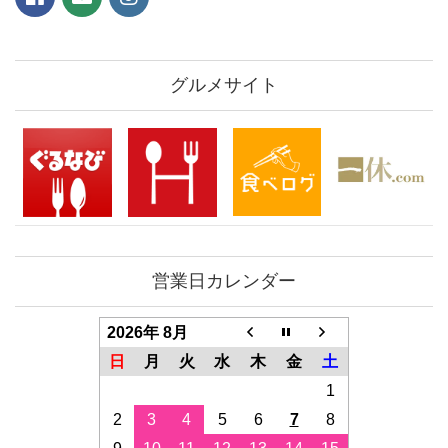
グルメサイト
営業日カレンダー
2026年 8月
日
月
火
水
木
金
土
1
2
3
4
5
6
7
8