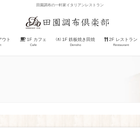
田園調布の一軒家イタリアンレストラン
アウト
1F カフェ
1F 鉄板焼き田焼
2F レストラン
t
Cafe
Densho
Restaurant