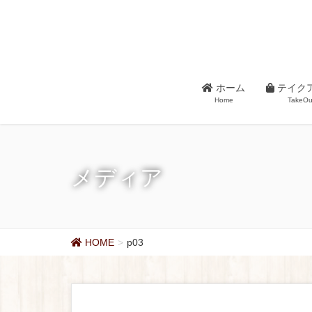
ホーム
テイク
Home
TakeOu
メディア
HOME
p03