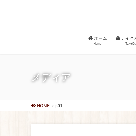
ホーム
テイク
Home
TakeOu
メディア
HOME
p01