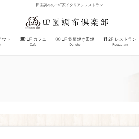
田園調布の一軒家イタリアンレストラン
アウト
1F カフェ
1F 鉄板焼き田焼
2F レストラン
t
Cafe
Densho
Restaurant